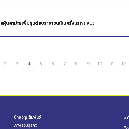
ายหุ้นสามัญเพิ่มทุนต่อประชาชนเป็นครั้งแรก (IPO)
2
3
4
5
6
7
8
9
10
11
12
นักลงทุนสัมพันธ์
สม
ภาพรวมธุรกิจ
ติ