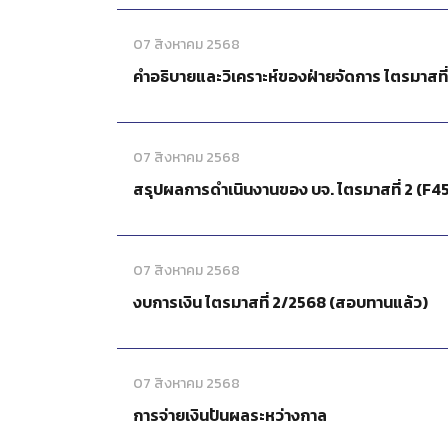
07 สิงหาคม 2568
คำอธิบายและวิเคราะห์ของฝ่ายจัดการ ไตรมาสที่ 2 
07 สิงหาคม 2568
สรุปผลการดำเนินงานของ บจ. ไตรมาสที่ 2 (F4
07 สิงหาคม 2568
งบการเงิน ไตรมาสที่ 2/2568 (สอบทานแล้ว)
07 สิงหาคม 2568
การจ่ายเงินปันผลระหว่างกาล