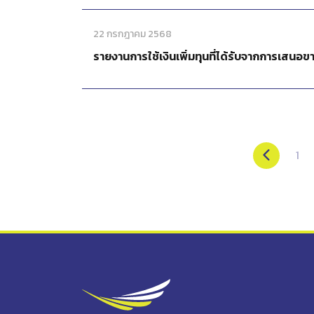
22 กรกฎาคม 2568
รายงานการใช้เงินเพิ่มทุนที่ได้รับจากการเสนอข
1