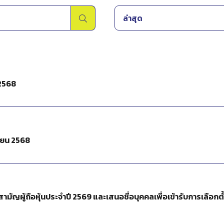
ล่าสุด
 2568
กายน 2568
ามัญผู้ถือหุ้นประจำปี 2569 และเสนอชื่อบุคคลเพื่อเข้ารับการเลือกตั้