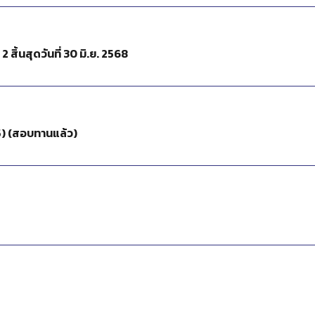
สิ้นสุดวันที่ 30 มิ.ย. 2568
5) (สอบทานแล้ว)